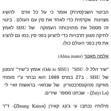
הביטוי השני(סינית) אומר כי על כל אדם להשיג
מצוינות אקדמית כדי לאחד את סין עם העולם . ביטוי
SISU
זה מסמל את מחויבותה העמוקה של
לאמץ
לחיקה מגוון תרבויות כדי להציגן בפני סין ,כמו גם להציג
את סין בפני העולם כולו.
(Alma mater)
אלמה מאטר
(Ode to SISU)
SISU
"שיר הלל ל-
"
אומץ כ"שיר" /המנון
SISU
של
. ב27 במרס 1989 הוא נבחר ע"י מומחי
מוזיקה מהקונסרבטוריון של שנחאי- בראשות זאיי לי
Zaiyi Lu
(
) - שבחנו מספר שירים.
Zhuang Kairen
מילותיו נכתבו עי ג'ונג קאירן (
)- ד"ר