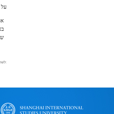
על 
אר
בא
של
לשתף: