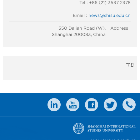
Tel : +86 (21) 3537 2378
Email :
news@shisu.edu.cn
550 Dalian Road (W),
Address :
Shanghai 200083, China
עוד